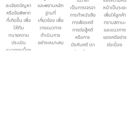
ไม่ว่าจะ
แจ้งความคืบ
ละเอียดปัญหา
และพยานหลัก
เป็นการเจรจา
หน้าเป็นระยะ
หรือข้อพิพาท
ฐานที่
การทำหนังสือ
เพื่อให้ลูกค้า
ที่เกิดขึ้น เพื่อ
เกี่ยวข้อง เพื่อ
การฟ้องคดี
ทราบสถานะ
ให้ทีม
วางแนวทาง
การต่อสู้คดี
และแนวทาง
ทนายความ
ดำเนินการ
หรือการ
ของคดีอย่าง
ประเมิน
อย่างเหมาะสม
บังคับคดี เรา
ต่อเนื่อง
แนวทางเบื้อง
พร้อมดำเนิน
ต้น
งานอย่างเป็น
ระบบ
1. ปรึกษาปัญหากฎหมายเบื้องต้น
ลูกค้าสามารถแจ้งรายละเอียดปัญหาหรือข้อพิพาทที่
เกิดขึ้น เพื่อให้ทีมทนายความประเมินแนวทางเบื้อง
ต้น
2. วิเคราะห์ข้อเท็จจริงและเอกสาร